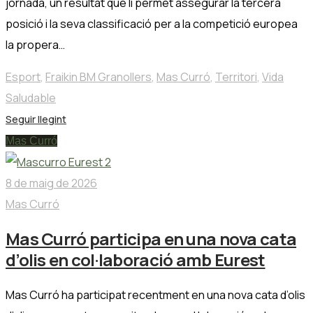
jornada, un resultat que li permet assegurar la tercera
posició i la seva classificació per a la competició europea
la propera…
Esport
,
Fraikin BM Granollers
,
Mas Curró
,
Territori
,
Vida
Saludable
Seguir llegint
Mas Curró
8 de maig de 2026
Mas Curró
Mas Curró participa en una nova cata
d’olis en col·laboració amb Eurest
Mas Curró ha participat recentment en una nova cata d’olis