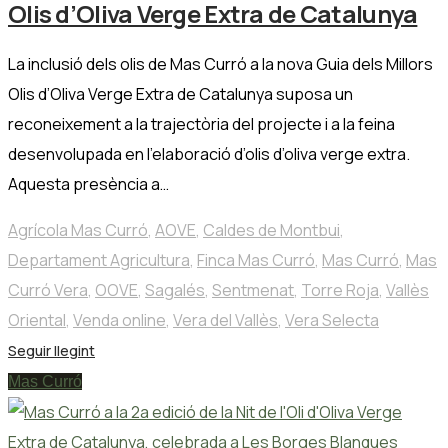
Olis d’Oliva Verge Extra de Catalunya
La inclusió dels olis de Mas Curró a la nova Guia dels Millors
Olis d’Oliva Verge Extra de Catalunya suposa un
reconeixement a la trajectòria del projecte i a la feina
desenvolupada en l’elaboració d’olis d’oliva verge extra.
Aquesta presència a…
Agrícola Mas Curró
,
AOVE
,
Caldes de Montbui
,
Departament Agricultura
,
Finca Mas Curró
,
Mas Curró
,
Mas
Curró Vera
,
OOVE
,
Sagalés
,
Sentmenat
,
Torre Roja
,
Vallès
Oriental
,
Venda online
,
Vera del Vallès
,
Vera Selecta
Seguir llegint
Mas Curró