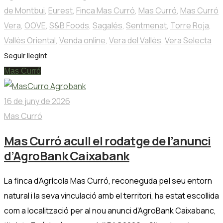
de Montbui
,
Eurest
,
Finca Mas Curró
,
Mas Curró
,
Mas Curró
Vera
,
OOVE
,
S&B Foods
,
Sagalés
,
Sentmenat
,
Torre Roja
,
Vallès Oriental
,
Venda online
,
Vera del Vallès
,
Vera Selecta
Seguir llegint
Mas Curró
16 de juny de 2026
Mas Curró
Mas Curró acull el rodatge de l’anunci
d’AgroBank Caixabank
La finca d’Agrícola Mas Curró, reconeguda pel seu entorn
natural i la seva vinculació amb el territori, ha estat escollida
com a localització per al nou anunci d’AgroBank Caixabanc,