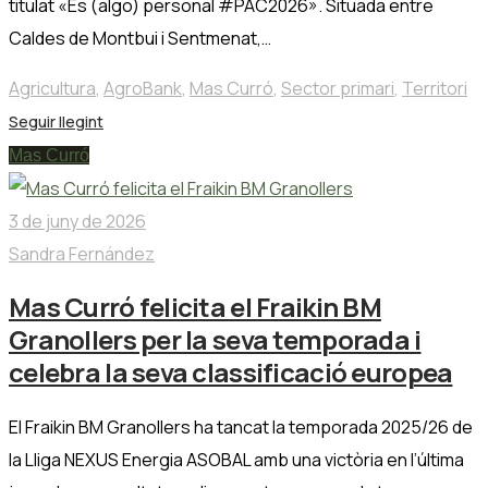
titulat «Es (algo) personal #PAC2026». Situada entre
Caldes de Montbui i Sentmenat,…
Agricultura
,
AgroBank
,
Mas Curró
,
Sector primari
,
Territori
Seguir llegint
Mas Curró
3 de juny de 2026
Sandra Fernández
Mas Curró felicita el Fraikin BM
Granollers per la seva temporada i
celebra la seva classificació europea
El Fraikin BM Granollers ha tancat la temporada 2025/26 de
la Lliga NEXUS Energia ASOBAL amb una victòria en l’última