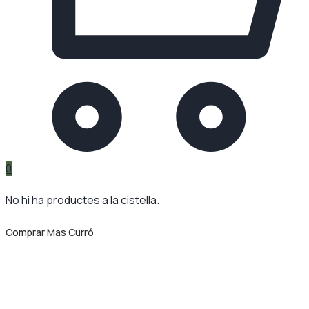
0
No hi ha productes a la cistella.
Comprar Mas Curró
Etiqueta:
Mas Curró
Mas Curró