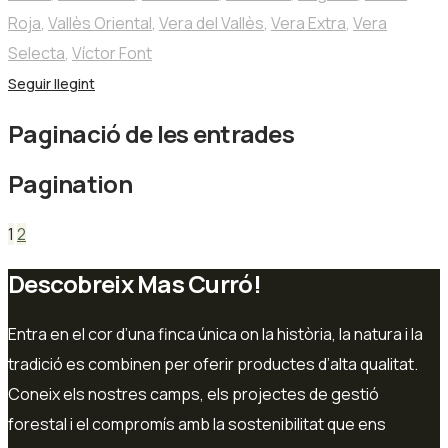
Roja
,
Vallès Oriental
,
Vera del Vallès
,
Vera Extra
,
Vera
Selecta
,
Víctor Font
Seguir llegint
Paginació de les entrades
Pagination
1
2
Descobreix Mas Curró!
Entra en el cor d’una finca única on la història, la natura i la
tradició es combinen per oferir productes d’alta qualitat.
Coneix els nostres camps, els projectes de gestió
forestal i el compromís amb la sostenibilitat que ens