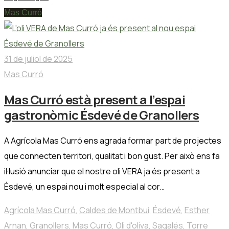
Mas Curró
31 de juliol de 2025
Mas Curró
Mas Curró està present a l’espai
gastronòmic Ésdevé de Granollers
A Agrícola Mas Curró ens agrada formar part de projectes
que connecten territori, qualitat i bon gust. Per això ens fa
il·lusió anunciar que el nostre oli VERA ja és present a
Ésdevé, un espai nou i molt especial al cor…
Agrícola Mas Curró
,
Caldes de Montbui
,
Ésdevé
,
Esther
Arnan
,
Granollers
,
Mas Curró
,
Oli d'oliva
,
Sagalés
,
Torre