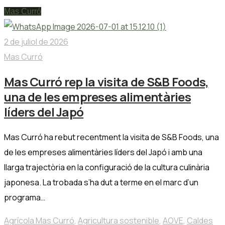
Mas Curró
2 de juliol de 2026
Mas Curró
Mas Curró rep la visita de S&B Foods,
una de les empreses alimentàries
líders del Japó
Mas Curró ha rebut recentment la visita de S&B Foods, una
de les empreses alimentàries líders del Japó i amb una
llarga trajectòria en la configuració de la cultura culinària
japonesa. La trobada s’ha dut a terme en el marc d’un
programa…
Agrícola Mas Curró
,
Agricultura sostenible
,
AOVE
,
Caldes