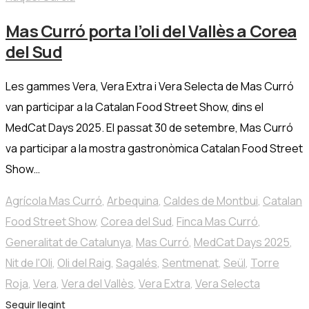
Mas Curró porta l’oli del Vallès a Corea
del Sud
Les gammes Vera, Vera Extra i Vera Selecta de Mas Curró
van participar a la Catalan Food Street Show, dins el
MedCat Days 2025. El passat 30 de setembre, Mas Curró
va participar a la mostra gastronòmica Catalan Food Street
Show…
Agrícola Mas Curró
,
Arbequina
,
Caldes de Montbui
,
Catalan
Food Street Show
,
Corea del Sud
,
Finca Mas Curró
,
Generalitat de Catalunya
,
Mas Curró
,
MedCat Days 2025
,
Nit de l'Oli
,
Oli del Raig
,
Sagalés
,
Sentmenat
,
Seül
,
Torre
Roja
,
Vera
,
Vera del Vallès
,
Vera Extra
,
Vera Selecta
Seguir llegint