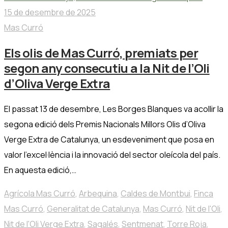
15 de desembre de 2025
Mas Curró
Els olis de Mas Curró, premiats per
segon any consecutiu a la Nit de l’Oli
d’Oliva Verge Extra
El passat 13 de desembre, Les Borges Blanques va acollir la
segona edició dels Premis Nacionals Millors Olis d’Oliva
Verge Extra de Catalunya, un esdeveniment que posa en
valor l’excel·lència i la innovació del sector oleícola del país.
En aquesta edició,…
Agrícola Mas Curró
,
Arbequina
,
Caldes de Montbui
,
Finca
Mas Curró
,
Generalitat de Catalunya
,
Mas Curró
,
Nit de l'Oli
,
Nit de l'Oli Verge Extra
,
Sagalés
,
Sentmenat
,
Torre Roja
,