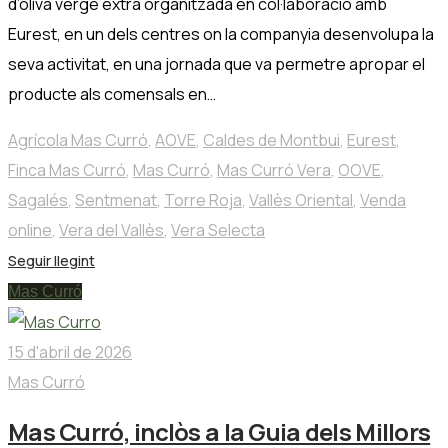
d’oliva verge extra organitzada en col·laboració amb
Eurest, en un dels centres on la companyia desenvolupa la
seva activitat, en una jornada que va permetre apropar el
producte als comensals en…
Agrícola Mas Curró
,
AOVE
,
Caldes de Montbui
,
Eurest
,
Finca Mas Curró
,
Mas Curró
,
Mas Curró Vera
,
OOVE
,
Sagalés
,
Sentmenat
,
Torre Roja
,
Vallès Oriental
,
Venda
online
,
Vera del Vallès
,
Vera Selecta
Seguir llegint
Mas Curró
15 d'abril de 2026
Mas Curró
Mas Curró, inclòs a la Guia dels Millors