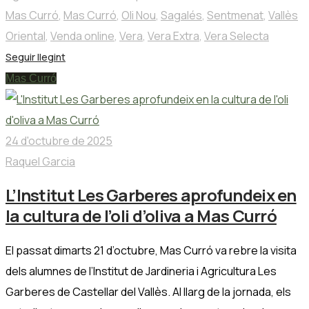
Mas Curró
,
Mas Curró
,
Oli Nou
,
Sagalés
,
Sentmenat
,
Vallès
Oriental
,
Venda online
,
Vera
,
Vera Extra
,
Vera Selecta
Seguir llegint
Mas Curró
24 d'octubre de 2025
Raquel Garcia
L’Institut Les Garberes aprofundeix en
la cultura de l’oli d’oliva a Mas Curró
El passat dimarts 21 d’octubre, Mas Curró va rebre la visita
dels alumnes de l’Institut de Jardineria i Agricultura Les
Garberes de Castellar del Vallès. Al llarg de la jornada, els