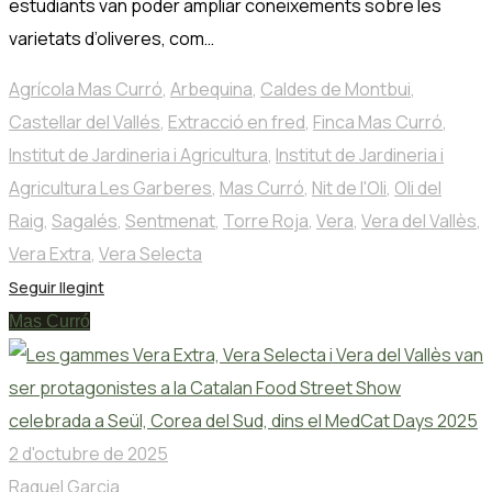
estudiants van poder ampliar coneixements sobre les
varietats d’oliveres, com…
Agrícola Mas Curró
,
Arbequina
,
Caldes de Montbui
,
Castellar del Vallés
,
Extracció en fred
,
Finca Mas Curró
,
Institut de Jardineria i Agricultura
,
Institut de Jardineria i
Agricultura Les Garberes
,
Mas Curró
,
Nit de l'Oli
,
Oli del
Raig
,
Sagalés
,
Sentmenat
,
Torre Roja
,
Vera
,
Vera del Vallès
,
Vera Extra
,
Vera Selecta
Seguir llegint
Mas Curró
2 d'octubre de 2025
Raquel Garcia