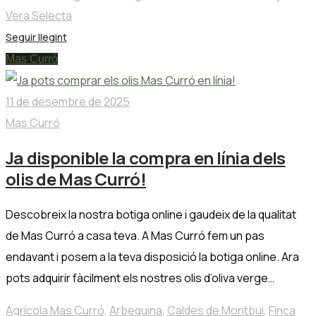
Vera Selecta
Seguir llegint
Mas Curró
11 de desembre de 2025
Mas Curró
Ja disponible la compra en línia dels
olis de Mas Curró!
Descobreix la nostra botiga online i gaudeix de la qualitat
de Mas Curró a casa teva. A Mas Curró fem un pas
endavant i posem a la teva disposició la botiga online. Ara
pots adquirir fàcilment els nostres olis d’oliva verge…
Agrícola Mas Curró
,
Arbequina
,
Caldes de Montbui
,
Finca