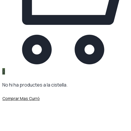
0
No hi ha productes a la cistella.
Comprar Mas Curró
Avís legal
Mas Curró