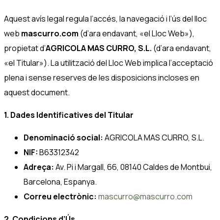
Aquest avís legal regula l’accés, la navegació i l’ús del lloc
web
mascurro.com
(d’ara endavant, «el Lloc Web»),
propietat d’
AGRICOLA MAS CURRO, S.L.
(d’ara endavant,
«el Titular»). La utilització del Lloc Web implica l’acceptació
plena i sense reserves de les disposicions incloses en
aquest document.
1. Dades Identificatives del Titular
Denominació social:
AGRICOLA MAS CURRO, S.L.
NIF:
B63312342
Adreça:
Av. Pi i Margall, 66, 08140 Caldes de Montbui,
Barcelona, Espanya.
Correu electrònic:
mascurro@mascurro.com
2. Condicions d’Ús