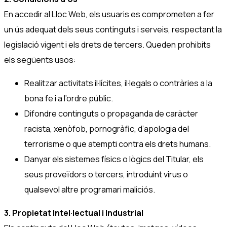
En accedir al Lloc Web, els usuaris es comprometen a fer
un ús adequat dels seus continguts i serveis, respectant la
legislació vigent i els drets de tercers. Queden prohibits
els següents usos:
Realitzar activitats il·lícites, il·legals o contràries a la
bona fe i a l’ordre públic.
Difondre continguts o propaganda de caràcter
racista, xenòfob, pornogràfic, d’apologia del
terrorisme o que atempti contra els drets humans.
Danyar els sistemes físics o lògics del Titular, els
seus proveïdors o tercers, introduint virus o
qualsevol altre programari maliciós.
3. Propietat Intel·lectual i Industrial