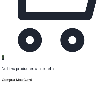
0
No hi ha productes a la cistella.
Comprar Mas Curró
Etiqueta:
Vida Saludable
Mas Curró