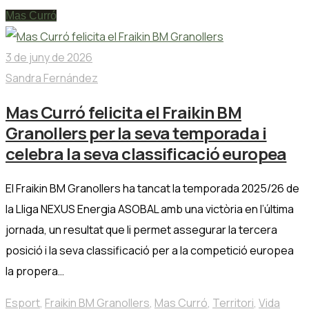
Mas Curró
3 de juny de 2026
Sandra Fernández
Mas Curró felicita el Fraikin BM
Granollers per la seva temporada i
celebra la seva classificació europea
El Fraikin BM Granollers ha tancat la temporada 2025/26 de
la Lliga NEXUS Energia ASOBAL amb una victòria en l’última
jornada, un resultat que li permet assegurar la tercera
posició i la seva classificació per a la competició europea
la propera…
Esport
,
Fraikin BM Granollers
,
Mas Curró
,
Territori
,
Vida