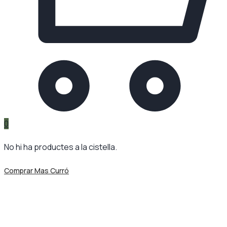
0
No hi ha productes a la cistella.
Comprar Mas Curró
Blog - Mas Curró, un dels
representants de Catalunya en