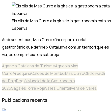
Els olis de Mas Curró a la gira de la gastronomia catala
Espanya
Amb aquest pas, Mas Curró s’incorpora al relat
gastronòmic que defineix Catalunya com un territori que es
viu, es comparteix i es saboreja.
Agència Catalana de Turisme
Agrícola Mas
Curró
Arbequina
Caldes de Montbui
Mas Curró
Oli d'oliva
Oli
del Raig
Regió Mundial de la Gastronomia
2025
Sagalés
Torre Roja
Vallès Oriental
Vera del Vallès
Publicacions recents