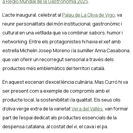
a Regió Mundial de la Gastronomia 2025
.
L’acte inaugural, celebrat al
Palau de La Oliva de Vigo
, va
reunir personalitats del món institucional, gastronòmic i
cultural en una vetllada que va combinar sabors, humor i
networking. Entre els protagonistes hi havia el xef amb
estrella Michelin Josep Moreno i la sumiller Anna Casabona,
que van oferir un recorregut sensorial a través dels
productes més emblemàtics del territori català.
En aquest escenari d’excel·lència culinària, Mas Curró hi va
ser present com a exemple de compromís amb el
producte local, la sostenibilitat i la qualitat. Els seus olis
d’oliva verge extra de la varietat
Vera del Vallès
, van formar
part de l’espai dedicat als productes essencials de la
despensa catalana, al costat del vi, el cava i el pa.