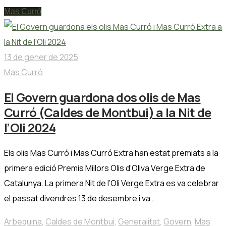
Mas Curró
13 de gener de 2025
Mas Curró
El Govern guardona dos olis de Mas
Curró (Caldes de Montbui) a la Nit de
l’Oli 2024
Els olis Mas Curró i Mas Curró Extra han estat premiats a la
primera edició Premis Millors Olis d’Oliva Verge Extra de
Catalunya. La primera Nit de l’Oli Verge Extra es va celebrar
el passat divendres 13 de desembre i va…
Arbequina
,
Caldes de Montbui
,
Generalitat
,
Govern
,
Mas