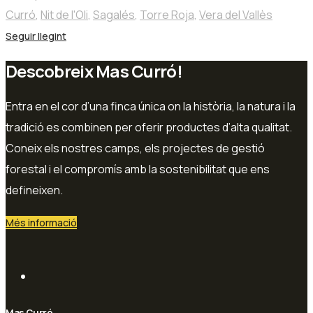
Curró
,
Nit de l'Oli
,
Sagalés
,
Torre Roja
,
Vera del Vallès
Seguir llegint
Descobreix Mas Curró!
Entra en el cor d’una finca única on la història, la natura i la
tradició es combinen per oferir productes d’alta qualitat.
Coneix els nostres camps, els projectes de gestió
forestal i el compromís amb la sostenibilitat que ens
defineixen.
Més informació
Mas Curró