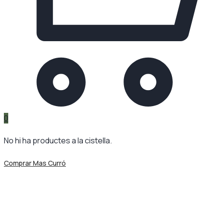
0
No hi ha productes a la cistella.
Comprar Mas Curró
Etiqueta:
Govern
Mas Curró