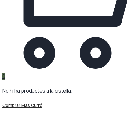
0
No hi ha productes a la cistella.
Comprar Mas Curró
Etiqueta:
Fundació Santa
Susanna