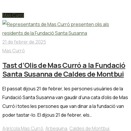
Mas Curró
Mas Curró
21 de febrer de 2025
Mas Curró
Tast d’Olis de Mas Curró a la Fundació
Santa Susanna de Caldes de Montbui
El passat dijous 21 de febrer, les persones usuàries de la
Fundació Santa Susanna van gaudir d’una cata d’olis de Mas
Curró i totes les persones que van dinar a la fundació van
poder tastar-lo. El dijous 21 de febrer, els…
Agrícola Mas Curró
,
Arbequina
,
Caldes de Montbui
,