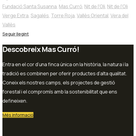
Fundació Santa Susanna
,
Mas Curró
,
Nit de l'Oli
,
Nit de l'Oli
Verge Extra
,
Sagalés
,
Torre Roja
,
Vallès Oriental
,
Vera del
Vallès
Seguir llegint
Descobreix Mas Curró!
Entra en el cor d’una finca única on la història, la natura i la
tradició es combinen per oferir productes d’alta qualitat.
Coneix els nostres camps, els projectes de gestió
forestal i el compromís amb la sostenibilitat que ens
defineixen.
Més informació