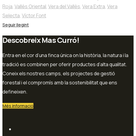
Roja
,
Vallès Oriental
,
Vera del Vallès
,
Vera Extra
,
Vera
Selecta
,
Víctor Font
Seguir llegint
Descobreix Mas Curró!
Entra en el cor d’una finca única on la història, la natura i la
tradició es combinen per oferir productes d’alta qualitat.
Coneix els nostres camps, els projectes de gestió
forestal i el compromís amb la sostenibilitat que ens
defineixen.
Més informació