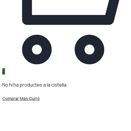
0
No hi ha productes a la cistella.
Comprar Mas Curró
Dia:
31 de juliol de 2025
Mas Curró