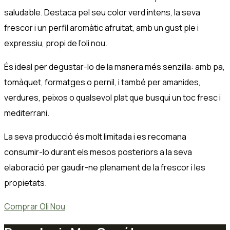
saludable. Destaca pel seu color verd intens, la seva
frescor i un perfil aromàtic afruitat, amb un gust ple i
expressiu, propi de l’oli nou.
És ideal per degustar-lo de la manera més senzilla: amb pa,
tomàquet, formatges o pernil, i també per amanides,
verdures, peixos o qualsevol plat que busqui un toc fresc i
mediterrani.
La seva producció és molt limitada i es recomana
consumir-lo durant els mesos posteriors a la seva
elaboració per gaudir-ne plenament de la frescor i les
propietats.
Comprar Oli Nou