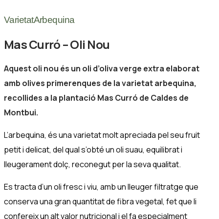
VarietatArbequina
Mas Curró – Oli Nou
Aquest oli nou és un oli d’oliva verge extra elaborat
amb olives primerenques de la varietat arbequina,
recollides a la plantació Mas Curró de Caldes de
Montbui.
L’arbequina, és una varietat molt apreciada pel seu fruit
petit i delicat, del qual s’obté un oli suau, equilibrat i
lleugerament dolç, reconegut per la seva qualitat.
Es tracta d’un oli fresc i viu, amb un lleuger filtratge que
conserva una gran quantitat de fibra vegetal, fet que li
confereix un alt valor nutricional i el fa especialment