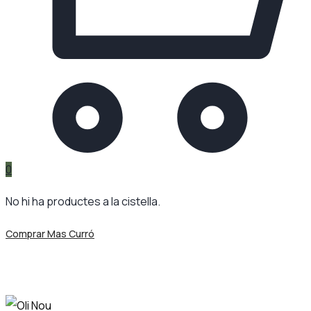
0
No hi ha productes a la cistella.
Comprar Mas Curró
Mas Curró – Oli Nou